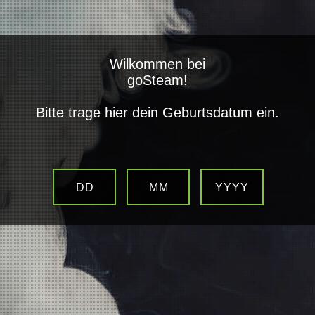
closed
Wilkommen bei
Alle Kategorien
goSteam!
Bitte trage hier dein Geburtsdatum ein.
VooPoo PnP-TW Heads (5
Stück pro Packung)
DD
MM
YYYY
Artikelnummer:
PV100TW-12
Kategorie:
Voopoo