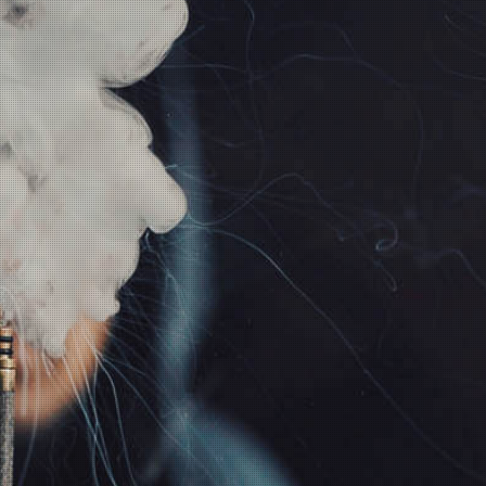
verfügbar!
inkl. 19% USt., zzgl.
Versand
Wunschzettel
Vergleichsliste
INFORMATIONEN
GESETZLICHE
INFORMATIONEN
Wir über uns
Datenschutz
Zahlungsmöglichkeiten
AGB
Versandinformationen
Sitemap