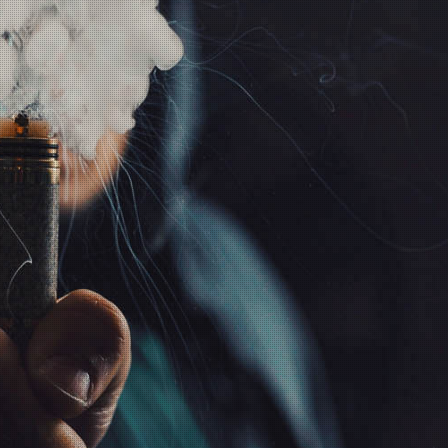
INFORMATIONEN
GESETZLICHE
INFORMATIONEN
Wir über uns
Datenschutz
Zahlungsmöglichkeiten
AGB
Versandinformationen
Sitemap
Newsletter
Impressum
Batteriegesetzhinweise
Widerrufsrecht