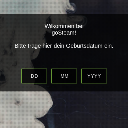
open
Wilkommen bei
Alle Kategorien
goSteam!
Impressum
Bitte trage hier dein Geburtsdatum ein.
Betreiber und verantwortlich für die Inhalte dieses Shops ist:
nx media&trading (goSteam - Der Dampfer Shop)
DD
MM
YYYY
Emser Hütte 1a
56130 Bad Ems
Telefon:
0261 97358890
E-Mail: info@gosteam.me
USt.-IdNr.: DE306480284
Geschäftsführer: Nico Althen