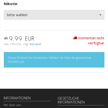
Nikotin
bitte wählen
ab
momentan nicht
verfügbar
inkl. 19% USt., zzgl.
Versand
Dieses Produkt hat Variationen. Wählen Sie bitte die gewünschte
Variation aus.
INFORMATIONEN
GESETZLICHE
INFORMATIONEN
Wir über uns