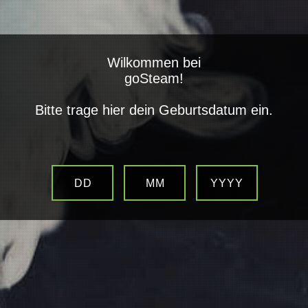
open
Wilkommen bei
Alle Kategorien
goSteam!
Bitte trage hier dein Geburtsdatum ein.
SMOK TFV8 Ersatzglas
DD
MM
YYYY