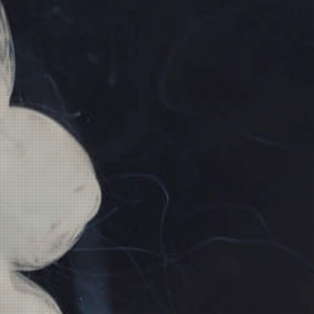
Artikelnummer:
202
Ersatzglas TFV8
Kategorie:
Ersatzteile
verfügbar!
inkl. 19% USt., zzgl.
Versand
Wunschzettel
Vergleichsliste