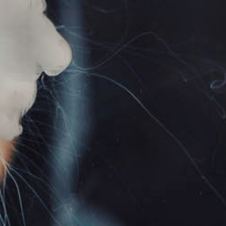
Beschreibung
Produkt Tags
Ersatzglas für den SMOK TFV8
Cloud Beast
Der Verdampfer ist runtergefallen und das Glas ist
kaputt? Keine Sorge, denn mit dem Ersatzglas für
den TFV8 ist der Verdampfer fix wieder wie neu.
Einfach das alte Glas entfernen, neues Glas drauf,
fertig. Schon kann weitergedampft werden.
Lieferumfang:
1x Ersatzglas für den SMOK TFV8
Cloud Beast