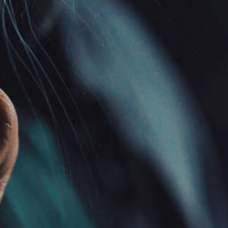
INFORMATIONEN
GESETZLICHE
INFORMATIONEN
Wir über uns
Datenschutz
Zahlungsmöglichkeiten
AGB
Versandinformationen
Sitemap
Newsletter
Impressum
Batteriegesetzhinweise
Widerrufsrecht