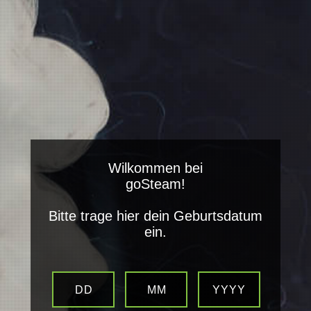
6mg
inkl. 19% USt., zzgl.
Versand
Wilkommen bei
goSteam!
Wunschzettel
Vergl
Bitte trage hier dein Geburtsdatum
ein.
DD
MM
YYYY