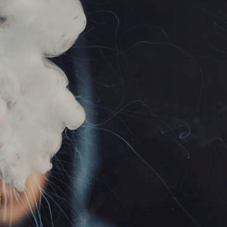
Mato RDTA
momentan nicht
verfügbar
inkl. 19% USt., zzgl.
Versand
Wunschzettel
Vergleichsliste
Benachrichtigung anfordern
INFORMATIONEN
GESETZLICHE
INFORMATIONEN
Wir über uns