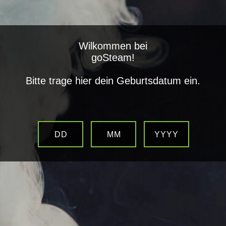
closed
Wilkommen bei
Alle Kategorien
goSteam!
Bitte trage hier dein Geburtsdatum ein.
Ersatzdochte für Mato RDTA
DD
MM
YYYY
Artikelnummer:
1958-003
Kategorie:
Ersatzteile
Verdampfer