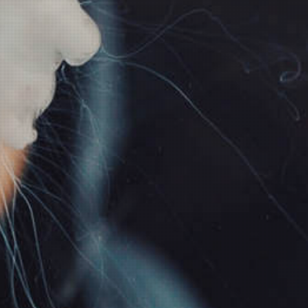
Beschreibung
Produkt Tags
Cotton Bacon Prime 10g
Die Cotton Bacon Prime Watte ist für jeden
Selbstwickler das Must-Have. Die Watte wird in den
USA in Reinräumen verarbeitet und verpackt,
um Verunreinigungen vorzubeugen. Die Watte ist
nicht chemisch behandelt und extrem saugfähig
und hitzebeständig. Eine Packung enthält 10
Stränge Watte, die durch ihre Größe jeweils einige
Wicklungen mit Watte versorgen können.
Lieferumfang:
1x Cotton Bacon Prime 10g