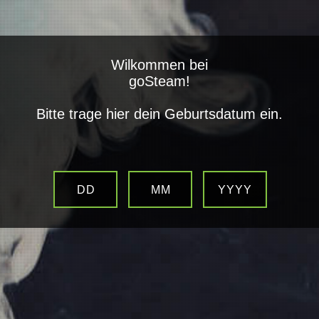
closed
Wilkommen bei
Alle Kategorien
goSteam!
Bitte trage hier dein Geburtsdatum ein.
Cotton Bacon 10g
DD
MM
YYYY