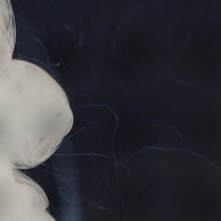
Artikelnummer:
548
Cotton Bacon Prime 10g
Kategorie:
Selbstwickelzubehör
momentan nicht
verfügbar
inkl. 19% USt., zzgl.
Versand
Wunschzettel
Vergleichsliste
Benachrichtigung anfordern