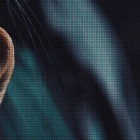
INFORMATIONEN
GESETZLICHE
INFORMATIONEN
Wir über uns
Datenschutz
Zahlungsmöglichkeiten
AGB
Versandinformationen
Sitemap
Newsletter
Impressum
Batteriegesetzhinweise
Widerrufsrecht