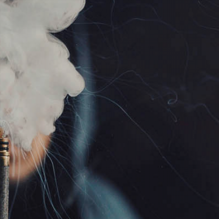
inkl. 19% USt., zzgl.
Versand
Wunschzettel
Vergleichsliste
INFORMATIONEN
GESETZLICHE
INFORMATIONEN
Wir über uns
Datenschutz
Zahlungsmöglichkeiten
AGB
Versandinformationen
Sitemap
Newsletter
Impressum