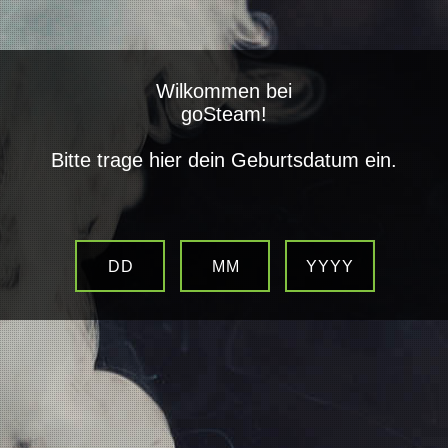
closed
Wilkommen bei
Alle Kategorien
goSteam!
Bitte trage hier dein Geburtsdatum ein.
Big Bottle White Coffee Aroma
DD
MM
YYYY
Artikelnummer:
2936
Kategorie:
Big Bottle
verfügbar!