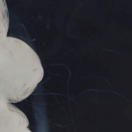
Artikelnummer:
2756
Cola, Kirsche, Frische
Kategorie:
Bad Candy
verfügbar!
inkl. 19% USt., zzgl.
Versand
Wunschzettel
Vergleichsliste