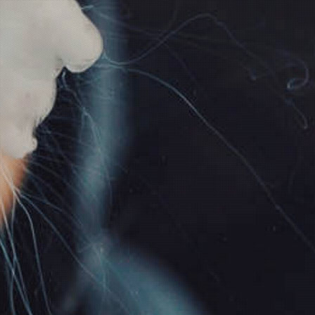
Beschreibung
Produkt Tags
Cola, Kirsche und Frische.
Sie erhalten 10ml Aromakonzentrat in einer 120ml
Flasche.
Die fehlenden 110ml müssen mit Basis Flüssigkeit und
ggf. Nikotin gemischt werden. Für nikotinfreies Liquid,
wird die Flasche mit 110ml Basis Flüssigkeit befüllt. Für
3mg sind es 2 Nikotinshots und 90ml Basis. Für 6mg
sind es 4 Nikotinshots und 70ml Basis.
Bitte beachten Sie, dass im Lieferumfang keine
Nikotinshots enthalten sind!