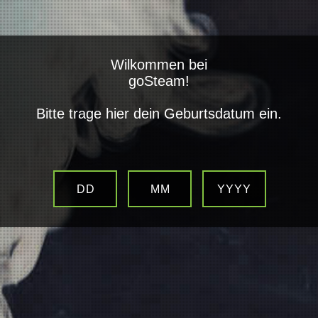
closed
Wilkommen bei
Alle Kategorien
goSteam!
Bitte trage hier dein Geburtsdatum ein.
Bad Candy Crazy Cola Aroma
DD
MM
YYYY