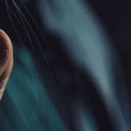
INFORMATIONEN
GESETZLICHE
INFORMATIONEN
Wir über uns
Datenschutz
Zahlungsmöglichkeiten
AGB
Versandinformationen
Sitemap
Newsletter
Impressum
Batteriegesetzhinweise
Widerrufsrecht